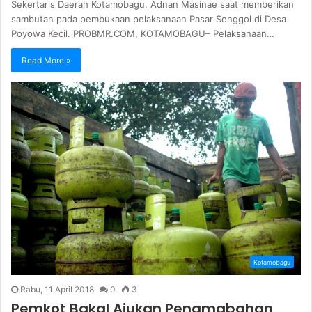
Sekertaris Daerah Kotamobagu, Adnan Masinae saat memberikan
sambutan pada pembukaan pelaksanaan Pasar Senggol di Desa
Poyowa Kecil. PROBMR.COM, KOTAMOBAGU– Pelaksanaan…
Read More »
Kotamobagu
Rabu, 11 April 2018
0
3
Pemkot Bakal Ajukan Penamabahan