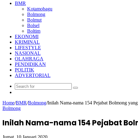
BMR
Kotamobagu
Bolmong
Bolmut
Bolsel
Boltim
EKONOMI
KRIMINAL
LIFESTYLE
NASIONAL
OLAHRAGA
PENDIDIKAN
POLITIK
ADVERTORIAL
Random
Article
Home
/
BMR
/
Bolmong
/
Inilah Nama-nama 154 Pejabat Bolmong yang 
Bolmong
Inilah Nama-nama 154 Pejabat Bol
Jumat, 10 Januari 2020