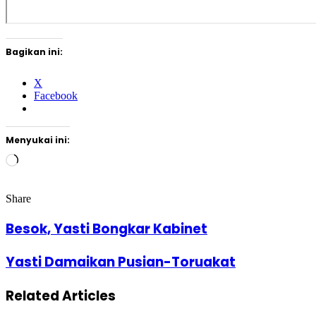
Bagikan ini:
X
Facebook
Menyukai ini:
Memuat...
Share
Facebook
Twitter
Google+
LinkedIn
StumbleUpon
Tumblr
Pinterest
Reddit
VKontakte
Odnoklassniki
Pocket
Share
Print
via
Besok, Yasti Bongkar Kabinet
Email
Yasti Damaikan Pusian-Toruakat
Related Articles