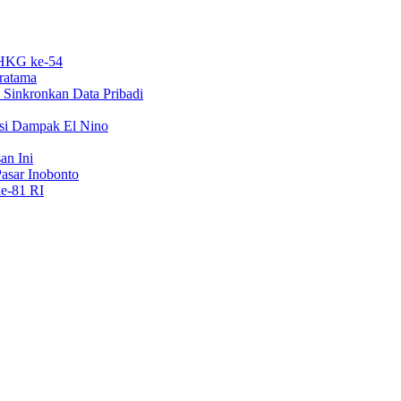
 HKG ke-54
Pratama
Sinkronkan Data Pribadi
si Dampak El Nino
an Ini
sar Inobonto
e-81 RI