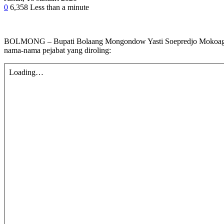
0
6,358
Less than a minute
Facebook
Twitter
Google+
LinkedIn
StumbleUpon
Tumblr
Pinterest
Reddit
VKontakte
Odnoklassniki
Pocket
BOLMONG – Bupati Bolaang Mongondow Yasti Soepredjo Mokoagow 
nama-nama pejabat yang diroling: