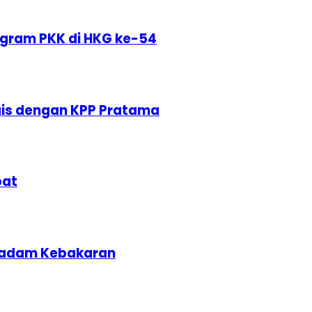
ogram PKK di HKG ke-54
egis dengan KPP Pratama
bat
adam Kebakaran