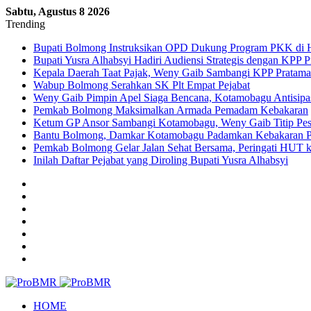
Sabtu, Agustus 8 2026
Trending
Bupati Bolmong Instruksikan OPD Dukung Program PKK di
Bupati Yusra Alhabsyi Hadiri Audiensi Strategis dengan KPP 
Kepala Daerah Taat Pajak, Weny Gaib Sambangi KPP Pratama 
Wabup Bolmong Serahkan SK Plt Empat Pejabat
Weny Gaib Pimpin Apel Siaga Bencana, Kotamobagu Antisipa
Pemkab Bolmong Maksimalkan Armada Pemadam Kebakaran
Ketum GP Ansor Sambangi Kotamobagu, Weny Gaib Titip Pes
Bantu Bolmong, Damkar Kotamobagu Padamkan Kebakaran Pa
Pemkab Bolmong Gelar Jalan Sehat Bersama, Peringati HUT k
Inilah Daftar Pejabat yang Diroling Bupati Yusra Alhabsyi
Sidebar
Log
In
Random
Article
Menu
HOME