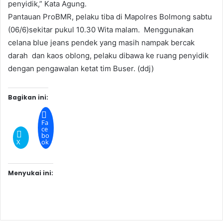
penyidik,” Kata Agung.
Pantauan ProBMR, pelaku tiba di Mapolres Bolmong sabtu
(06/6)sekitar pukul 10.30 Wita malam. Menggunakan
celana blue jeans pendek yang masih nampak bercak
darah dan kaos oblong, pelaku dibawa ke ruang penyidik
dengan pengawalan ketat tim Buser. (ddj)
Bagikan ini:
Fa
ce
bo
X
ok
Menyukai ini: