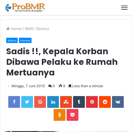
M
Home
/
BMR
/
Bolmut
Bolmut
Kriminal
Sadis !!, Kepala Korban
Dibawa Pelaku ke Rumah
Mertuanya
Minggu, 7 Juni 2015
0
9
Less than a minute
Facebook
Twitter
Google+
LinkedIn
StumbleUpon
Tumblr
Pinterest
Reddit
VKon
Odnoklassniki
Pocket