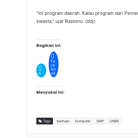
“Ini program daerah. Kalau program dari Peme
swasta,” ujar Rastono. (ddj)
Bagikan ini:
Fa
ce
bo
X
ok
Menyukai ini:
Tags
bantuan
komputer
SMP
UNBK