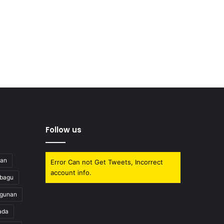
Follow us
uan
Error Can not Get Tweets, Incorrect
account info.
obagu
gunan
ada