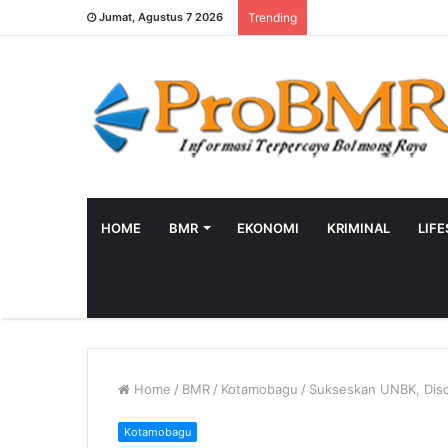
Jumat, Agustus 7 2026
Trending
HOME
BMR
EKONOMI
KRIMINAL
LIF
Home
/
BMR
/
Kotamobagu
/
Sukseskan UNBK, Disd
Kotamobagu