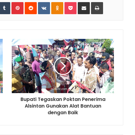
tumbleUpon
Tumblr
Pinterest
Reddit
VKontakte
Odnoklassniki
Pocket
Share via Email
Print
Bupati Tegaskan Poktan Penerima
Alsintan Gunakan Alat Bantuan
dengan Baik