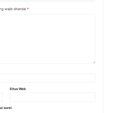
ng wajib ditandai
*
Situs Web
i surel.