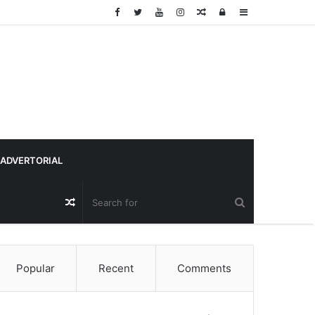
Random
Log
Sidebar
Article
In
ADVERTORIAL
Random
Article
Popular
Recent
Comments