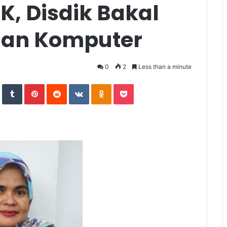
, Disdik Bakal
uan Komputer
0
2
Less than a minute
In
StumbleUpon
Tumblr
Pinterest
Reddit
VKontakte
Odnoklassniki
Pocket