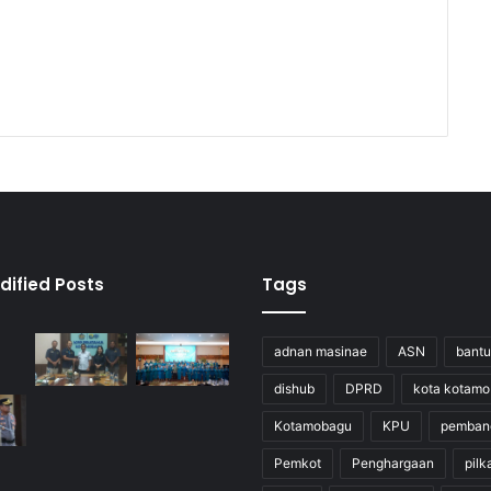
dified Posts
Tags
adnan masinae
ASN
bant
dishub
DPRD
kota kotam
Kotamobagu
KPU
pemban
Pemkot
Penghargaan
pilk