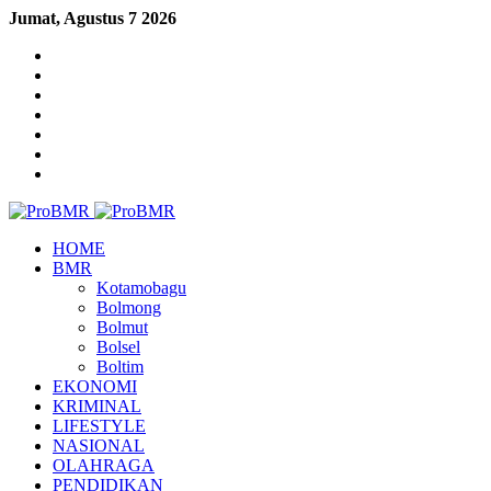
Jumat, Agustus 7 2026
Sidebar
Log
In
Random
Article
Menu
HOME
BMR
Kotamobagu
Bolmong
Bolmut
Bolsel
Boltim
EKONOMI
KRIMINAL
LIFESTYLE
NASIONAL
OLAHRAGA
PENDIDIKAN