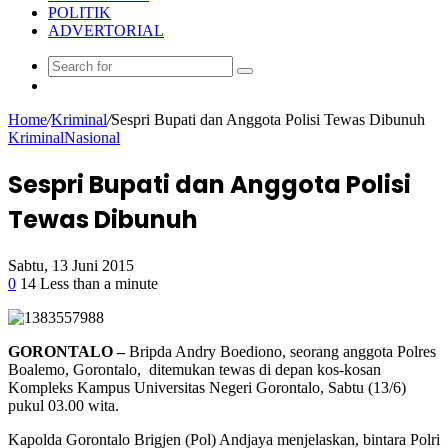
POLITIK
ADVERTORIAL
Random
Article
Home
/
Kriminal
/
Sespri Bupati dan Anggota Polisi Tewas Dibunuh
Kriminal
Nasional
Sespri Bupati dan Anggota Polisi
Tewas Dibunuh
Sabtu, 13 Juni 2015
0
14
Less than a minute
Facebook
Twitter
Google+
LinkedIn
StumbleUpon
Tumblr
Pinterest
Reddit
VKontakte
Odnoklassniki
Pocket
GORONTALO –
Bripda Andry Boediono, seorang anggota Polres
Boalemo, Gorontalo, ditemukan tewas di depan kos-kosan
Kompleks Kampus Universitas Negeri Gorontalo, Sabtu (13/6)
pukul 03.00 wita.
Kapolda Gorontalo Brigjen (Pol) Andjaya menjelaskan, bintara Polri