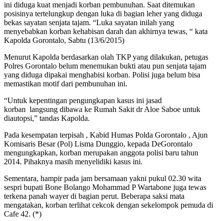
ini diduga kuat menjadi korban pembunuhan. Saat ditemukan
posisinya tertelungkup dengan luka di bagian leher yang diduga
bekas sayatan senjata tajam. “Luka sayatan inilah yang
menyebabkan korban kehabisan darah dan akhirnya tewas, “ kata
Kapolda Gorontalo, Sabtu (13/6/2015)
Menurut Kapolda berdasarkan olah TKP yang dilakukan, petugas
Polres Gorontalo belum menemukan bukti atau pun senjata tajam
yang diduga dipakai menghabisi korban. Polisi juga belum bisa
memastikan motif dari pembunuhan ini.
“Untuk kepentingan pengungkapan kasus ini jasad
korban langsung dibawa ke Rumah Sakit dr Aloe Saboe untuk
diautopsi,” tandas Kapolda.
Pada kesempatan terpisah , Kabid Humas Polda Gorontalo , Ajun
Komisaris Besar (Pol) Lisma Dunggio, kepada DeGorontalo
mengungkapkan, korban merupakan anggota polisi baru tahun
2014. Pihaknya masih menyelidiki kasus ini.
Sementara, hampir pada jam bersamaan yakni pukul 02.30 wita
sespri bupati Bone Bolango Mohammad P Wartabone juga tewas
terkena panah wayer di bagian perut. Beberapa saksi mata
mengatakan, korban terlihat cekcok dengan sekelompok pemuda di
Cafe 42. (*)