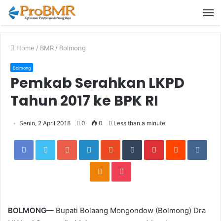
M
Home
/
BMR
/
Bolmong
Bolmong
Pemkab Serahkan LKPD
Tahun 2017 ke BPK RI
Senin, 2 April 2018
0
0
Less than a minute
Facebook
Twitter
Google+
LinkedIn
StumbleUpon
Tumblr
Pinterest
Reddit
VKon
Odnoklassniki
Pocket
BOLMONG
— Bupati Bolaang Mongondow (Bolmong) Dra