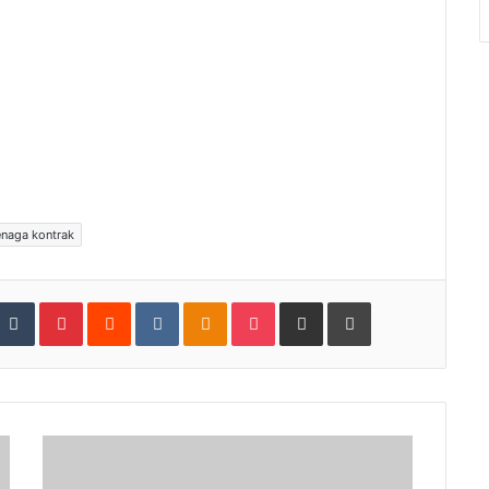
enaga kontrak
tumbleUpon
Tumblr
Pinterest
Reddit
VKontakte
Odnoklassniki
Pocket
Share via Email
Print