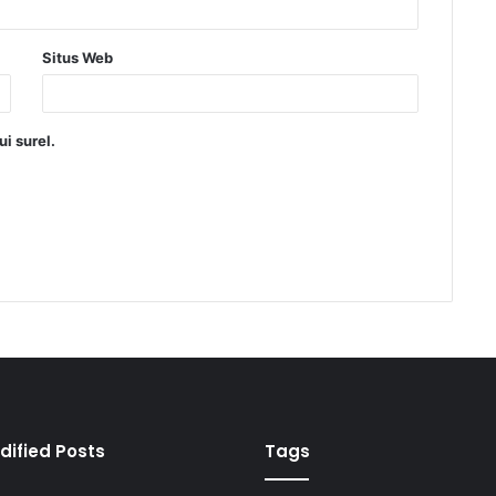
Situs Web
i surel.
dified Posts
Tags