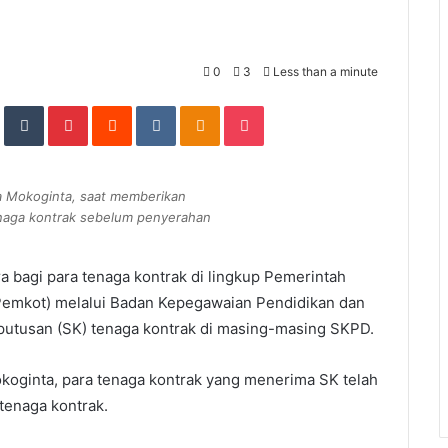
0
3
Less than a minute
In
StumbleUpon
Tumblr
Pinterest
Reddit
VKontakte
Odnoklassniki
Pocket
a Mokoginta, saat memberikan
naga kontrak sebelum penyerahan
a bagi para tenaga kontrak di lingkup Pemerintah
Pemkot) melalui Badan Kepegawaian Pendidikan dan
putusan (SK) tenaga kontrak di masing-masing SKPD.
oginta, para tenaga kontrak yang menerima SK telah
tenaga kontrak.