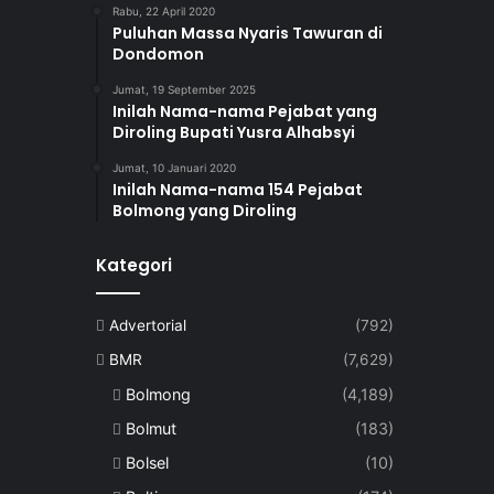
Rabu, 22 April 2020
Puluhan Massa Nyaris Tawuran di
Dondomon
Jumat, 19 September 2025
Inilah Nama-nama Pejabat yang
Diroling Bupati Yusra Alhabsyi
Jumat, 10 Januari 2020
Inilah Nama-nama 154 Pejabat
Bolmong yang Diroling
Kategori
Advertorial
(792)
BMR
(7,629)
Bolmong
(4,189)
Bolmut
(183)
Bolsel
(10)