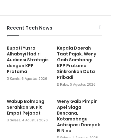
Recent Tech News
Bupati Yusra
Kepala Daerah
Alhabsyi Hadiri
Taat Pajak, Weny
Audiensi Strategis
Gaib Sambangi
dengan KPP
KPP Pratama
Pratama
Sinkronkan Data
Pribadi
Kamis, 6 Agustus 2026
Rabu, 5 Agustus 2026
Wabup Bolmong
Weny Gaib Pimpin
Serahkan SK Plt
Apel Siaga
Empat Pejabat
Bencana,
Kotamobagu
Selasa, 4 Agustus 2026
Antisipasi Dampak
El Nino
Selasa, 4 Agustus 2026