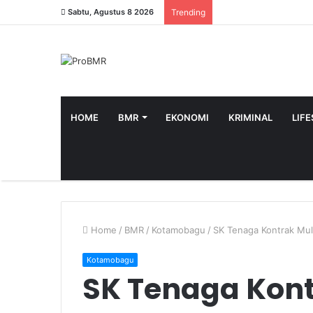
Sabtu, Agustus 8 2026
Trending
HOME
BMR
EKONOMI
KRIMINAL
LIF
Home
/
BMR
/
Kotamobagu
/
SK Tenaga Kontrak Mul
Kotamobagu
SK Tenaga Kont