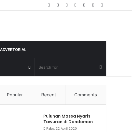
Random
Log
Sidebar
Article
In
ADVERTORIAL
Random
Article
Popular
Recent
Comments
Puluhan Massa Nyaris
Tawuran di Dondomon
Rabu, 22 April 2020