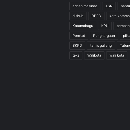
adnan masinae
ASN
bant
dishub
DPRD
kota kotam
Kotamobagu
KPU
pemban
Pemkot
Penghargaan
pilk
SKPD
tahlis gallang
Taton
texs
Walikota
wali kota