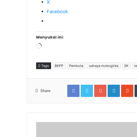
X
Facebook
Menyukai ini:
Memuat...
Tags
BKPP
Pemkota
sahaya mokoginta
SK
t
Facebook
Twitter
Google+
LinkedIn
S
Share