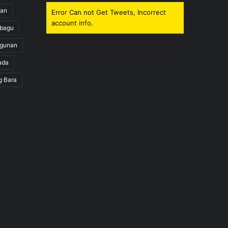
uan
Error Can not Get Tweets, Incorrect
account info.
obagu
gunan
ada
g Bara