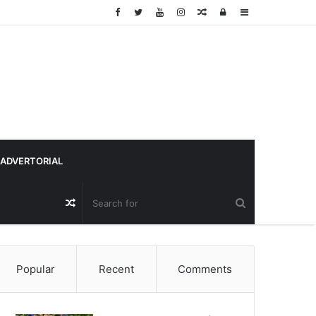
Random
Log
Sidebar
Article
In
ADVERTORIAL
Random
Article
Popular
Recent
Comments