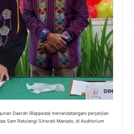
nan Daerah (Bappeda) menandatangani perjanjian
tas Sam Ratulangi (Unsrat) Manado, di Auditorium