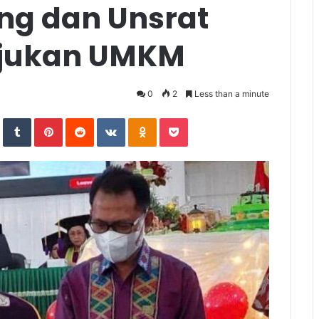
g dan Unsrat
ajukan UMKM
0
2
Less than a minute
In
StumbleUpon
Tumblr
Pinterest
Reddit
VKontakte
Odnoklassniki
Pocket