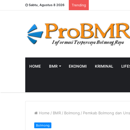
Sabtu, Agustus 8 2026
Trending
HOME
BMR
EKONOMI
KRIMINAL
LIF
Home
/
BMR
/
Bolmong
/
Pemkab Bolmong dan Uns
Bolmong