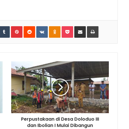
tumbleUpon
Tumblr
Pinterest
Reddit
VKontakte
Odnoklassniki
Pocket
Share via Email
Print
Perpustakaan di Desa Doloduo III
dan Ibolian I Mulai Dibangun