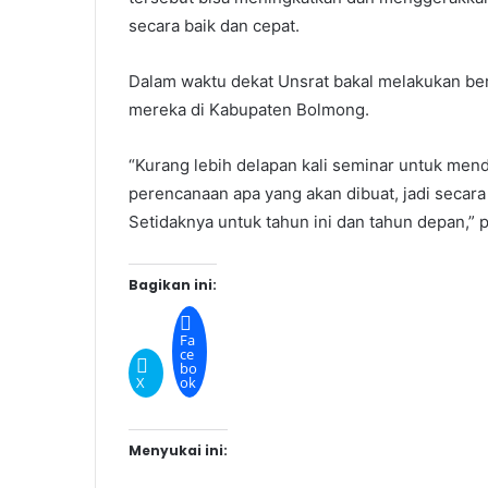
secara baik dan cepat.
Dalam waktu dekat Unsrat bakal melakukan ber
mereka di Kabupaten Bolmong.
“Kurang lebih delapan kali seminar untuk mend
perencanaan apa yang akan dibuat, jadi secara 
Setidaknya untuk tahun ini dan tahun depan,” 
Bagikan ini:
Fa
ce
bo
X
ok
Menyukai ini: