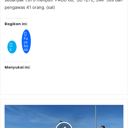
pengawas 41 orang. (sal)
Bagikan ini:
Fa
ce
bo
X
ok
Menyukai ini: