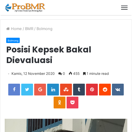
M
Home
/
BMR
/
Bolmong
Bolmong
Posisi Kepsek Bakal
Dievaluasi
Kamis, 12 November 2020
0
455
1 minute read
Facebook
Twitter
Google+
LinkedIn
StumbleUpon
Tumblr
Pinterest
Reddit
VKon
Odnoklassniki
Pocket