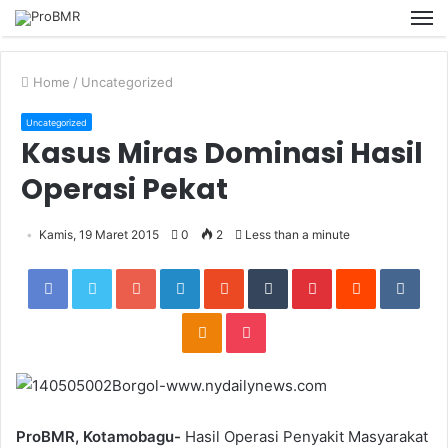
M
Home
/
Uncategorized
Uncategorized
Kasus Miras Dominasi Hasil
Operasi Pekat
Kamis, 19 Maret 2015
0
2
Less than a minute
Facebook
Twitter
Google+
LinkedIn
StumbleUpon
Tumblr
Pinterest
Reddit
VKon
Odnoklassniki
Pocket
ProBMR, Kotamobagu-
Hasil Operasi Penyakit Masyarakat