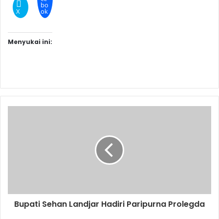
bo
X
ok
Menyukai ini:
Bupati Sehan Landjar Hadiri Paripurna Prolegda