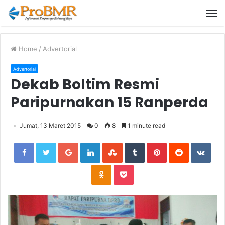
M
Home
/
Advertorial
Advertorial
Dekab Boltim Resmi
Paripurnakan 15 Ranperda
Jumat, 13 Maret 2015
0
8
1 minute read
Facebook
Twitter
Google+
LinkedIn
StumbleUpon
Tumblr
Pinterest
Reddit
VKon
Odnoklassniki
Pocket