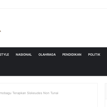
ESTYLE
NASIONAL
OLAHRAGA
PENDIDIKAN
POLITIK
tamobagu Terapkan Siskeudes Non Tunai