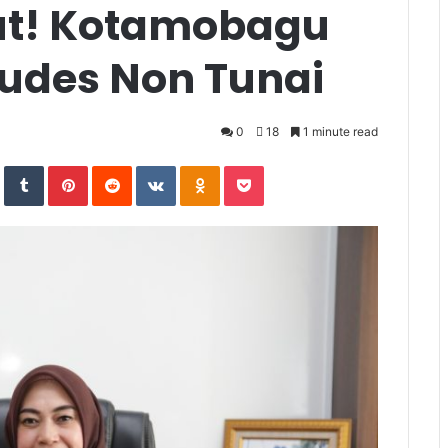
ut! Kotamobagu
udes Non Tunai
0
18
1 minute read
In
StumbleUpon
Tumblr
Pinterest
Reddit
VKontakte
Odnoklassniki
Pocket