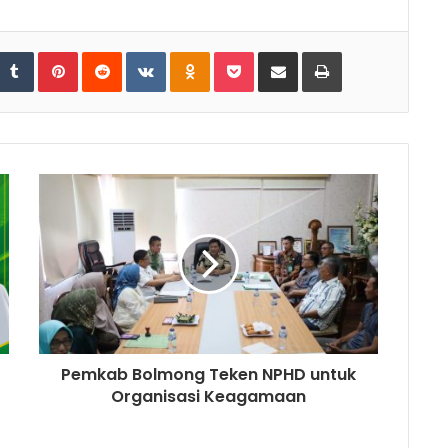
tumbleUpon
Tumblr
Pinterest
Reddit
VKontakte
Odnoklassniki
Pocket
Share via Email
Print
Pemkab Bolmong Teken NPHD untuk
Organisasi Keagamaan