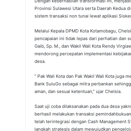
Dengan keberhasilan transformasi ini, menjad
Provinsi Sulawesi Utara serta Daerah Kedua d
sistem transaksi non tunai lewat aplikasi Sisk
Melalui Kepala DPMD Kota Kotamobagu, Chels
pencapaian ini tidak lepas dari perhatian dan
Gaib, Sp. M., dan Wakil Wali Kota Rendy Virgiaw
mendorong percepatan implementasi kebijakan 
desa.
” Pak Wali Kota dan Pak Wakil Wali Kota juga
Bank SuluGo sebagai mitra perbankan sehingga
aman, dan sesuai ketentuan,” ujar Chelsia.
Saat uji coba dilaksanakan pada dua desa yak
berhasil melakukan transaksi pemindahbukuan 
telah terintegrasi dengan Cash Management Sy
langkah strategis dalam mewujudkan pengelola