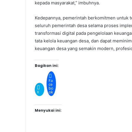
kepada masyarakat,” imbuhnya.
Kedepannya, pemerintah berkomitmen untuk 
seluruh pemerintah desa selama proses impl
transformasi digital pada pengelolaan keuang
tata kelola keuangan desa, dan dapat meminimal
keuangan desa yang semakin modern, profesio
Bagikan ini:
Fa
ce
bo
X
ok
Menyukai ini: