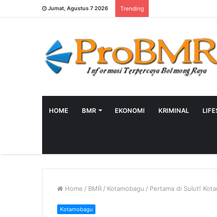
Jumat, Agustus 7 2026
Trending
HOME
BMR
EKONOMI
KRIMINAL
LIF
Home
/
BMR
/
Kotamobagu
/
Pertama di Sulut! Ko
Kotamobagu