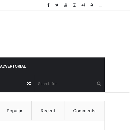
Random
Log
Sidebar
Article
In
ADVERTORIAL
Random
Article
Popular
Recent
Comments