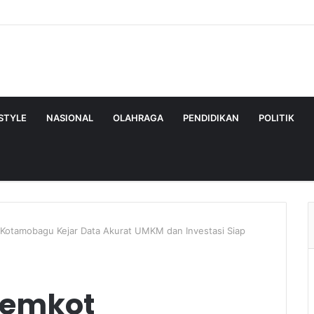
ESTYLE
NASIONAL
OLAHRAGA
PENDIDIKAN
POLITIK
Kotamobagu Kejar Data Akurat UMKM dan Investasi Siap
Pemkot