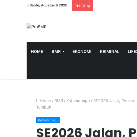
Sabtu, Agustus 8 2026
Trending
HOME
BMR
EKONOMI
KRIMINAL
LIF
Home
/
BMR
/
Kotamobagu
/
SE2026 Jalan, Pemkot 
Tumbuh
Kotamobagu
SE2026 Jalan, 