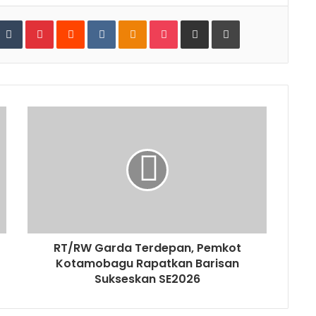
tumbleUpon
Tumblr
Pinterest
Reddit
VKontakte
Odnoklassniki
Pocket
Share via Email
Print
RT/RW Garda Terdepan, Pemkot
Kotamobagu Rapatkan Barisan
Sukseskan SE2026