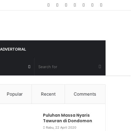
Random
Log
Sidebar
Article
In
ADVERTORIAL
Random
Article
Popular
Recent
Comments
Puluhan Massa Nyaris
Tawuran di Dondomon
Rabu, 22 April 2020