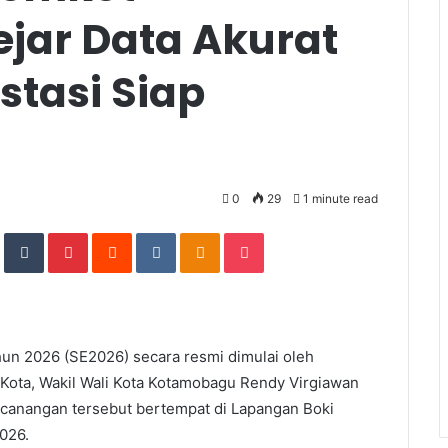
jar Data Akurat
tasi Siap
0
29
1 minute read
In
StumbleUpon
Tumblr
Pinterest
Reddit
VKontakte
Odnoklassniki
Pocket
 2026 (SE2026) secara resmi dimulai oleh
 Kota, Wakil Wali Kota Kotamobagu Rendy Virgiawan
canangan tersebut bertempat di Lapangan Boki
026.