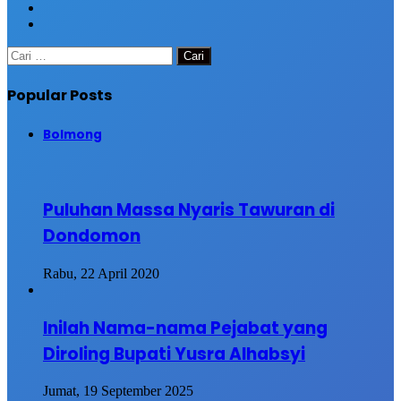
top
button
Cari
untuk:
Popular Posts
Bolmong
Puluhan Massa Nyaris Tawuran di
Dondomon
Rabu, 22 April 2020
Inilah Nama-nama Pejabat yang
Diroling Bupati Yusra Alhabsyi
Jumat, 19 September 2025