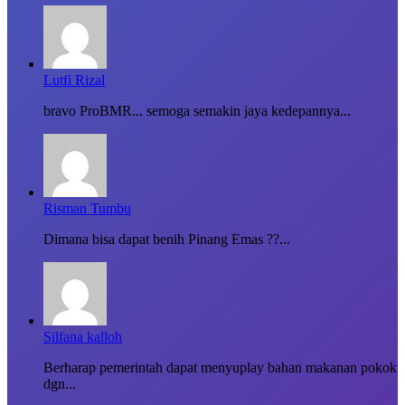
Lutfi Rizal
bravo ProBMR... semoga semakin jaya kedepannya...
Risman Tumbu
Dimana bisa dapat benih Pinang Emas ??...
Silfana kalloh
Berharap pemerintah dapat menyuplay bahan makanan pokok
dgn...