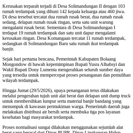
Kerusakan terparah terjadi di Desa Solimandungan II dengan 103
rumah terdampak yang dihuni 142 kepala keluarga atau 460 jiwa.
Di desa tersebut tercatat dua rumah rusak berat, dua rumah rusak
sedang, delapan rumah rusak ringan, serta satu unit warung
mengalami rusak berat. Sementara di Desa Solimandungan I
terdapat 19 rumah terdampak dan satu unit dapur mengalami
kerusakan ringan. Desa Komangaan tercatat 11 rumah terdampak,
sedangkan di Solimandungan Baru satu rumah ikut terdampak
banjir.
Sejak hari pertama bencana, Pemerintah Kabupaten Bolaang
Mongondow di bawah kepemimpinan Bupati Yusra Alhabsyi dan
Wakil Bupati Dony Lumenta mengerahkan seluruh sumber daya
yang tersedia untuk mempercepat proses penanganan dan pemulihan
wilayah terdampak.
Hingga Jumat (29/5/2026), upaya penanganan terus dilakukan
melalui pengerahan tujuh unit alat berat dan delapan unit dump truck
untuk membersihkan lumpur serta material banjir bandang yang
menumpuk di kawasan permukiman warga. Pemerintah daerah juga
melakukan distribusi air bersih serta membuka tiga pos layanan
kesehatan bagi masyarakat terdampak.
Proses normalisasi sungai dilakukan menggunakan sejumlah alat
berat yang berasal dari Dinas PUPR, Dinas Lingkungan Hidup,