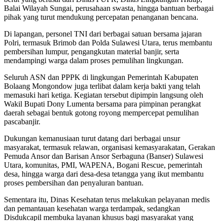
Balai Wilayah Sungai, perusahaan swasta, hingga bantuan berbagai
pihak yang turut mendukung percepatan penanganan bencana.
Di lapangan, personel TNI dari berbagai satuan bersama jajaran
Polri, termasuk Brimob dan Polda Sulawesi Utara, terus membantu
pembersihan lumpur, pengangkutan material banjir, serta
mendampingi warga dalam proses pemulihan lingkungan.
Seluruh ASN dan PPPK di lingkungan Pemerintah Kabupaten
Bolaang Mongondow juga terlibat dalam kerja bakti yang telah
memasuki hari ketiga. Kegiatan tersebut dipimpin langsung oleh
Wakil Bupati Dony Lumenta bersama para pimpinan perangkat
daerah sebagai bentuk gotong royong mempercepat pemulihan
pascabanjir.
Dukungan kemanusiaan turut datang dari berbagai unsur
masyarakat, termasuk relawan, organisasi kemasyarakatan, Gerakan
Pemuda Ansor dan Barisan Ansor Serbaguna (Banser) Sulawesi
Utara, komunitas, PMI, WAPENA, Bogani Rescue, pemerintah
desa, hingga warga dari desa-desa tetangga yang ikut membantu
proses pembersihan dan penyaluran bantuan.
Sementara itu, Dinas Kesehatan terus melakukan pelayanan medis
dan pemantauan kesehatan warga terdampak, sedangkan
Disdukcapil membuka layanan khusus bagi masyarakat yang