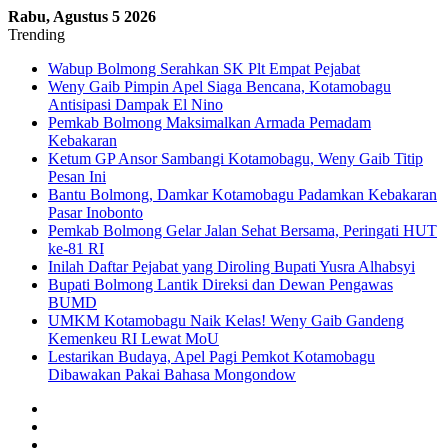
Rabu, Agustus 5 2026
Trending
Wabup Bolmong Serahkan SK Plt Empat Pejabat
Weny Gaib Pimpin Apel Siaga Bencana, Kotamobagu
Antisipasi Dampak El Nino
Pemkab Bolmong Maksimalkan Armada Pemadam
Kebakaran
Ketum GP Ansor Sambangi Kotamobagu, Weny Gaib Titip
Pesan Ini
Bantu Bolmong, Damkar Kotamobagu Padamkan Kebakaran
Pasar Inobonto
Pemkab Bolmong Gelar Jalan Sehat Bersama, Peringati HUT
ke-81 RI
Inilah Daftar Pejabat yang Diroling Bupati Yusra Alhabsyi
Bupati Bolmong Lantik Direksi dan Dewan Pengawas
BUMD
UMKM Kotamobagu Naik Kelas! Weny Gaib Gandeng
Kemenkeu RI Lewat MoU
Lestarikan Budaya, Apel Pagi Pemkot Kotamobagu
Dibawakan Pakai Bahasa Mongondow
Sidebar
Log
In
Random