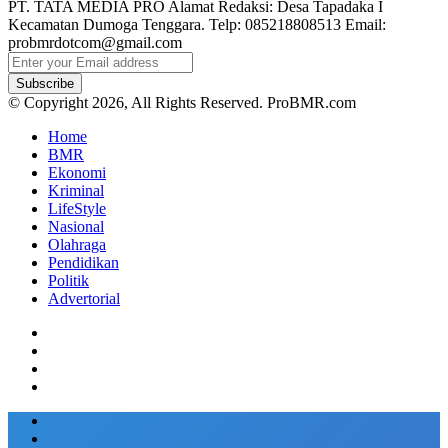
PT. TATA MEDIA PRO Alamat Redaksi: Desa Tapadaka I
Kecamatan Dumoga Tenggara. Telp: 085218808513 Email:
probmrdotcom@gmail.com
Enter
your
Email
© Copyright 2026, All Rights Reserved. ProBMR.com
address
Home
BMR
Ekonomi
Kriminal
LifeStyle
Nasional
Olahraga
Pendidikan
Politik
Advertorial
Facebook
Twitter
Google+
WhatsApp
Telegram
Viber
Back
Close
to