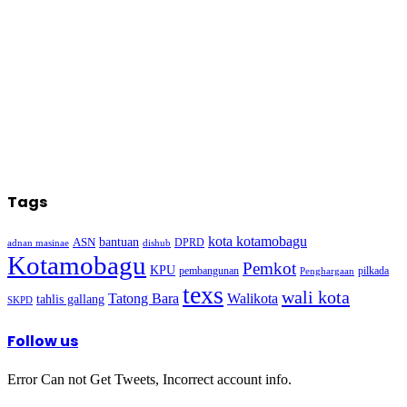
Tags
kota kotamobagu
bantuan
ASN
DPRD
adnan masinae
dishub
Kotamobagu
Pemkot
KPU
pembangunan
pilkada
Penghargaan
texs
wali kota
Walikota
Tatong Bara
tahlis gallang
SKPD
Follow us
Error Can not Get Tweets, Incorrect account info.