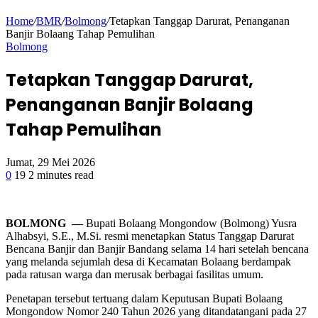
Article
Home
/
BMR
/
Bolmong
/
Tetapkan Tanggap Darurat, Penanganan
Banjir Bolaang Tahap Pemulihan
Bolmong
Tetapkan Tanggap Darurat,
Penanganan Banjir Bolaang
Tahap Pemulihan
Jumat, 29 Mei 2026
0
19
2 minutes read
Facebook
Twitter
Google+
LinkedIn
StumbleUpon
Tumblr
Pinterest
Reddit
VKontakte
Odnoklassniki
Pocket
BOLMONG —
Bupati Bolaang Mongondow (Bolmong) Yusra
Alhabsyi, S.E., M.Si. resmi menetapkan Status Tanggap Darurat
Bencana Banjir dan Banjir Bandang selama 14 hari setelah bencana
yang melanda sejumlah desa di Kecamatan Bolaang berdampak
pada ratusan warga dan merusak berbagai fasilitas umum.
Penetapan tersebut tertuang dalam Keputusan Bupati Bolaang
Mongondow Nomor 240 Tahun 2026 yang ditandatangani pada 27