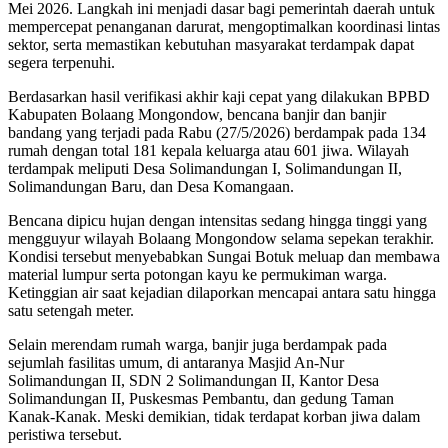
Mei 2026. Langkah ini menjadi dasar bagi pemerintah daerah untuk
mempercepat penanganan darurat, mengoptimalkan koordinasi lintas
sektor, serta memastikan kebutuhan masyarakat terdampak dapat
segera terpenuhi.
Berdasarkan hasil verifikasi akhir kaji cepat yang dilakukan BPBD
Kabupaten Bolaang Mongondow, bencana banjir dan banjir
bandang yang terjadi pada Rabu (27/5/2026) berdampak pada 134
rumah dengan total 181 kepala keluarga atau 601 jiwa. Wilayah
terdampak meliputi Desa Solimandungan I, Solimandungan II,
Solimandungan Baru, dan Desa Komangaan.
Bencana dipicu hujan dengan intensitas sedang hingga tinggi yang
mengguyur wilayah Bolaang Mongondow selama sepekan terakhir.
Kondisi tersebut menyebabkan Sungai Botuk meluap dan membawa
material lumpur serta potongan kayu ke permukiman warga.
Ketinggian air saat kejadian dilaporkan mencapai antara satu hingga
satu setengah meter.
Selain merendam rumah warga, banjir juga berdampak pada
sejumlah fasilitas umum, di antaranya Masjid An-Nur
Solimandungan II, SDN 2 Solimandungan II, Kantor Desa
Solimandungan II, Puskesmas Pembantu, dan gedung Taman
Kanak-Kanak. Meski demikian, tidak terdapat korban jiwa dalam
peristiwa tersebut.