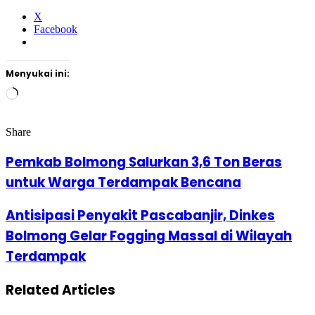
X
Facebook
Menyukai ini:
Memuat...
Share
Facebook
Twitter
Google+
LinkedIn
StumbleUpon
Tumblr
Pinterest
Reddit
VKontakte
Odnoklassniki
Pocket
Share
Print
via
Pemkab Bolmong Salurkan 3,6 Ton Beras
Email
untuk Warga Terdampak Bencana
Antisipasi Penyakit Pascabanjir, Dinkes
Bolmong Gelar Fogging Massal di Wilayah
Terdampak
Related Articles