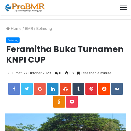
M
Home
/
BMR
/
Bolmong
Bolmong
Feramitha Buka Turnamen
KNPI CUP
Jumat, 27 Oktober 2023
0
36
Less than a minute
Facebook
Twitter
Google+
LinkedIn
StumbleUpon
Tumblr
Pinterest
Reddit
VKon
Odnoklassniki
Pocket