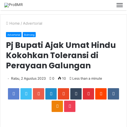
M
Home
/
Advertorial
Advertorial
Bolmong
Pj Bupati Ajak Umat Hindu
Kokohkan Toleransi di
Perayaan Galungan
Rabu, 2 Agustus 2023
0
10
Less than a minute
Facebook
Twitter
Google+
LinkedIn
StumbleUpon
Tumblr
Pinterest
Reddit
VKon
Odnoklassniki
Pocket