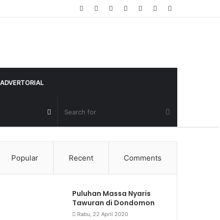
Random
Log
Sidebar
Article
In
ADVERTORIAL
Random
Article
Popular
Recent
Comments
Puluhan Massa Nyaris
Tawuran di Dondomon
Rabu, 22 April 2020