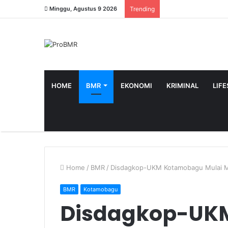
Minggu, Agustus 9 2026
Trending
HOME
BMR
EKONOMI
KRIMINAL
LIF
Home
/
BMR
/
Disdagkop-UKM Kotamobagu Mulai Me
BMR
Kotamobagu
Disdagkop-UK