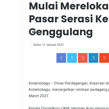
Mulai Merelok
Pasar Serasi Ke
Genggulang
Senin, 11 Januari 2021
Facebook
Twitter
Google+
Linked
Kotamobagu – Dinas Perdagangan, Koperasi 
Kotamobagu, menargetkan relokasi pedagang p
Maret 2021.
Kepala Disgadkop-UKM, Herman Aray mengungka