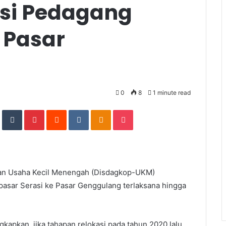
asi Pedagang
 Pasar
0
8
1 minute read
In
StumbleUpon
Tumblr
Pinterest
Reddit
VKontakte
Odnoklassniki
Pocket
dan Usaha Kecil Menengah (Disdagkop-UKM)
asar Serasi ke Pasar Genggulang terlaksana hingga
pkan, jika tahapan relokasi pada tahun 2020 lalu