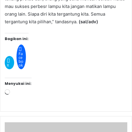
mau sukses perbesr lampu kita jangan matikan lampu
orang lain. Siapa diri kita tergantung kita. Semua
tergantung kita pilihan,” tandasnya.
(sal/adv)
Bagikan ini:
Fa
ce
bo
X
ok
Menyukai ini:
Memuat...