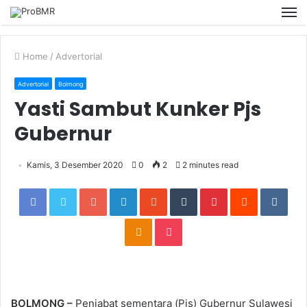
M
Home
/
Advertorial
Advertorial
Bolmong
Yasti Sambut Kunker Pjs
Gubernur
Kamis, 3 Desember 2020
0
2
2 minutes read
Facebook
Twitter
Google+
LinkedIn
StumbleUpon
Tumblr
Pinterest
Reddit
VKon
Odnoklassniki
Pocket
BOLMONG –
Penjabat sementara (Pjs) Gubernur Sulawesi