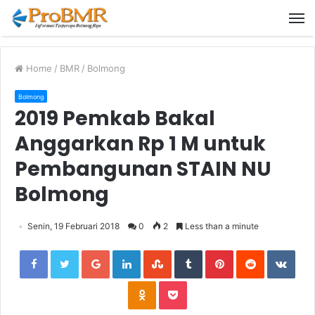
M
Home
/
BMR
/
Bolmong
Bolmong
2019 Pemkab Bakal
Anggarkan Rp 1 M untuk
Pembangunan STAIN NU
Bolmong
Senin, 19 Februari 2018
0
2
Less than a minute
Facebook
Twitter
Google+
LinkedIn
StumbleUpon
Tumblr
Pinterest
Reddit
VKon
Odnoklassniki
Pocket