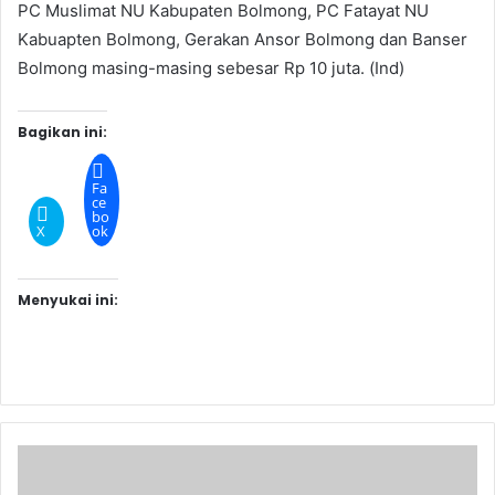
PC Muslimat NU Kabupaten Bolmong, PC Fatayat NU
Kabuapten Bolmong, Gerakan Ansor Bolmong dan Banser
Bolmong masing-masing sebesar Rp 10 juta. (Ind)
Bagikan ini:
Fa
ce
bo
X
ok
Menyukai ini: