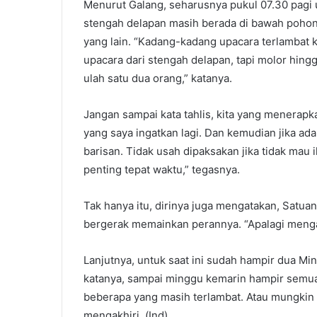
Menurut Galang, seharusnya pukul 07.30 pagi 
stengah delapan masih berada di bawah pohon,
yang lain. “Kadang-kadang upacara terlambat k
upacara dari stengah delapan, tapi molor hing
ulah satu dua orang,” katanya.
Jangan sampai kata tahlis, kita yang menerapkan
yang saya ingatkan lagi. Dan kemudian jika ad
barisan. Tidak usah dipaksakan jika tidak mau i
penting tepat waktu,” tegasnya.
Tak hanya itu, dirinya juga mengatakan, Satua
bergerak memainkan perannya. “Apalagi menga
Lanjutnya, untuk saat ini sudah hampir dua M
katanya, sampai minggu kemarin hampir semua
beberapa yang masih terlambat. Atau mungkin t
mengakhiri. (Ind)