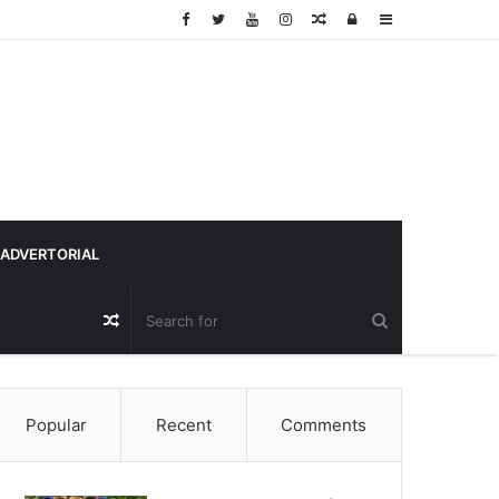
Random
Log
Sidebar
Article
In
ADVERTORIAL
Random
Article
Popular
Recent
Comments