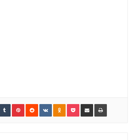
tumbleUpon
Tumblr
Pinterest
Reddit
VKontakte
Odnoklassniki
Pocket
Share via Email
Print