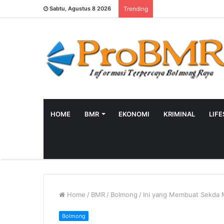
Sabtu, Agustus 8 2026
Trending
HOME
BMR
EKONOMI
KRIMINAL
LIF
Home
/
BMR
/
Bolmong
/
Ini yang Membuat Sekda 
Bolmong