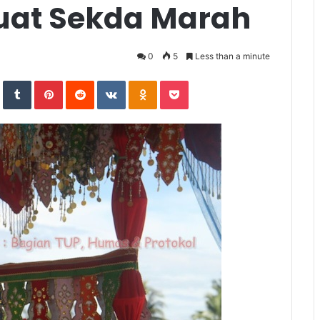
uat Sekda Marah
0
5
Less than a minute
In
StumbleUpon
Tumblr
Pinterest
Reddit
VKontakte
Odnoklassniki
Pocket