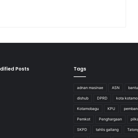
dified Posts
Tags
adnan masinae
ASN
bant
dishub
DPRD
kota kotam
Kotamobagu
KPU
pemban
Pemkot
Penghargaan
pilk
SKPD
tahlis gallang
Taton