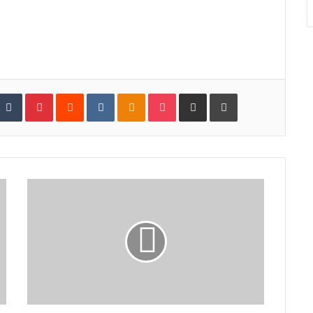
tumbleUpon
Tumblr
Pinterest
Reddit
VKontakte
Odnoklassniki
Pocket
Share via Email
Print