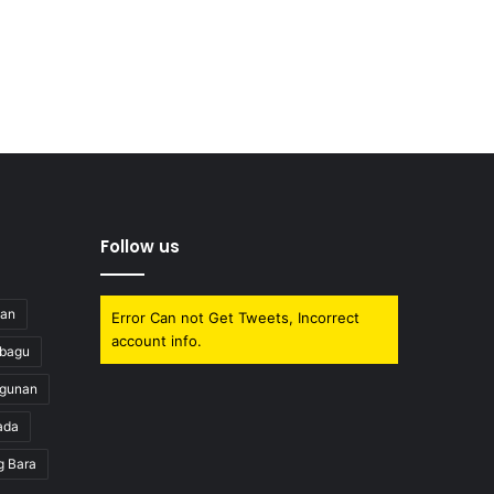
Follow us
uan
Error Can not Get Tweets, Incorrect
account info.
obagu
gunan
ada
g Bara