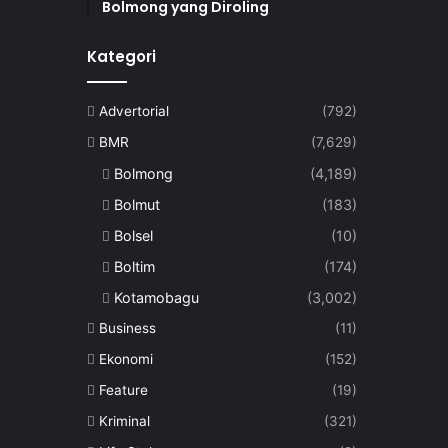
Bolmong yang Diroling
Kategori
Advertorial
(792)
BMR
(7,629)
Bolmong
(4,189)
Bolmut
(183)
Bolsel
(10)
Boltim
(174)
Kotamobagu
(3,002)
Business
(11)
Ekonomi
(152)
Feature
(19)
Kriminal
(321)