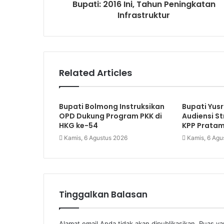
Bupati: 2016 Ini, Tahun Peningkatan
Infrastruktur
Related Articles
Bupati Bolmong Instruksikan
Bupati Yusr
OPD Dukung Program PKK di
Audiensi S
HKG ke-54
KPP Prata
Kamis, 6 Agustus 2026
Kamis, 6 Agu
Tinggalkan Balasan
Alamat email Anda tidak akan dipublikasikan.
Ruas ya