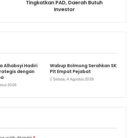
Tingkatkan PAD, Daerah Butuh
Investor
a Alhabsyi Hadiri
Wabup Bolmong Serahkan SK
trategis dengan
Plt Empat Pejabat
ma
Selasa, 4 Agustus 2026
stus 2026
ng wajib ditandai
*