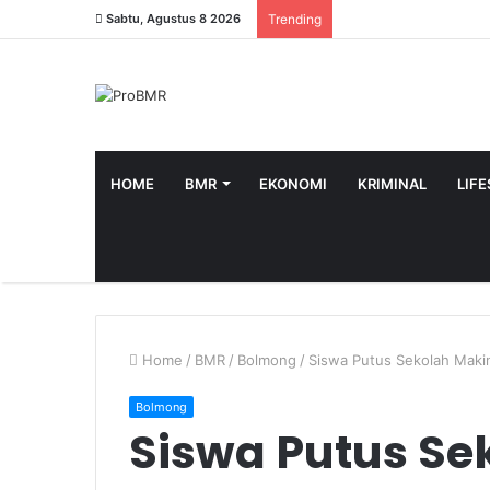
Sabtu, Agustus 8 2026
Trending
HOME
BMR
EKONOMI
KRIMINAL
LIF
Home
/
BMR
/
Bolmong
/
Siswa Putus Sekolah Maki
Bolmong
Siswa Putus Se