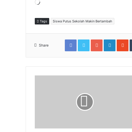
Memuat...
Tags
Siswa Putus Sekolah Makin Bertambah
Facebook
Twitter
Google+
LinkedIn
S
Share