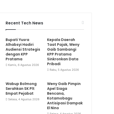
Recent Tech News
Bupati Yusra
Kepala Daerah
Alhabsyi Hadiri
Taat Pajak, Weny
Audiensi Strategis
Gaib Sambangi
dengan KPP
KPP Pratama
Pratama
Sinkronkan Data
Pribadi
Kamis, 6 Agustus 2026
Rabu, 5 Agustus 2026
Wabup Bolmong
Weny Gaib Pimpin
Serahkan SK Plt
Apel Siaga
Empat Pejabat
Bencana,
Kotamobagu
Selasa, 4 Agustus 2026
Antisipasi Dampak
El Nino
Selasa, 4 Agustus 2026