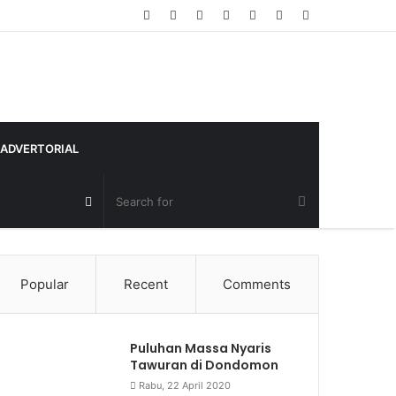
Random
Log
Sidebar
Article
In
ADVERTORIAL
Random
Article
Popular
Recent
Comments
Puluhan Massa Nyaris
Tawuran di Dondomon
Rabu, 22 April 2020