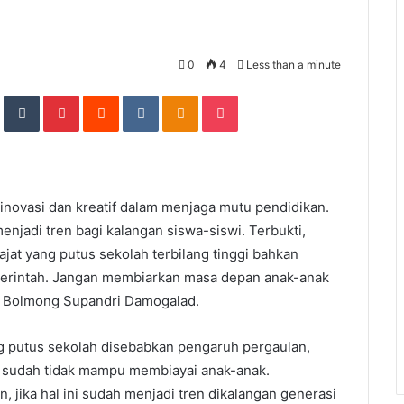
0
4
Less than a minute
In
StumbleUpon
Tumblr
Pinterest
Reddit
VKontakte
Odnoklassniki
Pocket
ovasi dan kreatif dalam menjaga mutu pendidikan.
menjadi tren bagi kalangan siswa-siswi. Terbukti,
jat yang putus sekolah terbilang tinggi bahkan
emerintah. Jangan membiarkan masa depan anak-anak
n Bolmong Supandri Damogalad.
g putus sekolah disebabkan pengaruh pergaulan,
g sudah tidak mampu membiayai anak-anak.
, jika hal ini sudah menjadi tren dikalangan generasi