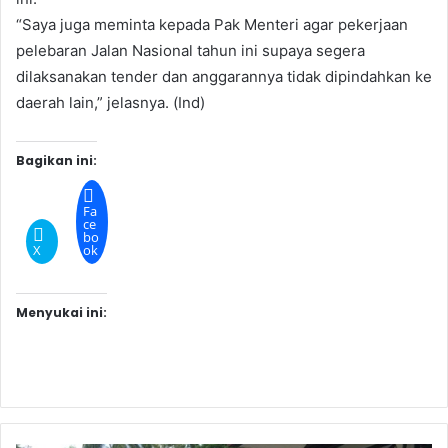
“Saya juga meminta kepada Pak Menteri agar pekerjaan
pelebaran Jalan Nasional tahun ini supaya segera
dilaksanakan tender dan anggarannya tidak dipindahkan ke
daerah lain,” jelasnya. (Ind)
Bagikan ini:
Fa
ce
bo
X
ok
Menyukai ini: