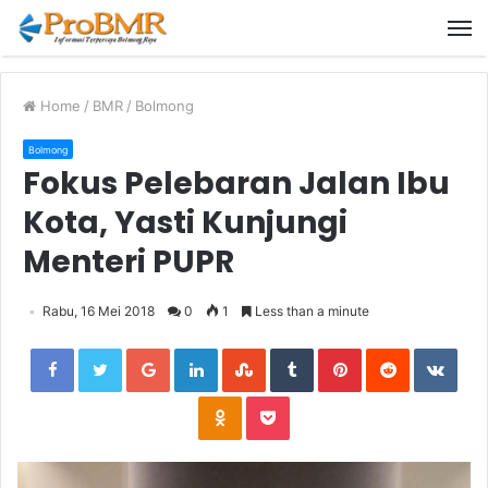
M
Home
/
BMR
/
Bolmong
Bolmong
Fokus Pelebaran Jalan Ibu
Kota, Yasti Kunjungi
Menteri PUPR
Rabu, 16 Mei 2018
0
1
Less than a minute
Facebook
Twitter
Google+
LinkedIn
StumbleUpon
Tumblr
Pinterest
Reddit
VKon
Odnoklassniki
Pocket