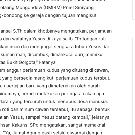
di Bolaang Mongondow (GMIBM) Pniel Siniyung
-bondong ke gereja dengan tujuan mengikuti
nansal S.Th dalam khotbanya mengatakan, perjamuan
 dan wafatnya Yesus di kayu salib. “Potongan roti
sikan iman dan mengingat sengsara tubuh Yesus dari
hukuman mati, dicambuk, dimahkotai duri, memikul
tas Bukit Golgota,” katanya.
um anggur perjamuan kudus yang dituang di cawan,
yang bersedia mengikuti perjamuan kudus tersbut.
wan perjajian baru yang dimeteraikan oleh darah
eminumnya, berarti melakukan peringatan akan apa
i darah yang tercurah untuk menebus dosa manusia.
an roti dan minum cawan tersebut, itu sebagai bentuk
n Yesus, sampai Yesus datang kembali,” jelasnya.
chsan Kakunsi SPd mengatakan, sangat memaknai
. “Ya, Jumat Agung pasti selalu diwarnai dengan