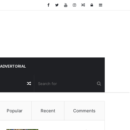
Random
Log
Sidebar
Article
In
ADVERTORIAL
Random
Article
Popular
Recent
Comments