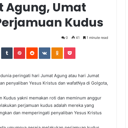
t Agung, Umat
r Perjamuan Kudus
0
41
1 minute read
In
StumbleUpon
Tumblr
Pinterest
Reddit
VKontakte
Odnoklassniki
Pocket
 dunia peringati hari Jumat Agung atau hari Jumat
an penyaliban Yesus Kristus dan wafatNya di Golgota,
uan Kudus yakni memakan roti dan meminum anggur
melakukan perjamuan kudus adalah mereka yang
ngkan dan memperingati penyaliban Yesus Kristus
 pada umumnya gereja melakukan perjamuan kudus