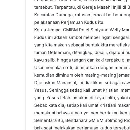
tersebut. Terpantau, di Gereja Masehi Injili 
Kecamtan Dumoga, ratusan jemaat berbondong
pelaksanaan Perjamuan Kudus itu.
Ketua Jemaat GMIBM Pniel Siniyung Welly Ma
kudus ini adalah simbol memperingati sengsara
yang kita makan sebagai bentuk kita mereflek
taman Getsemani, ditangkap, diadili, dijatuhi 
kayu salib, hingga tangan dan kaki terpaku di a
Usai memakan roti, dilanjutkan dengan memin
kemudian diminum oleh masing-masing jemaat 
Dijelaskan Manansal, ini diartikan, sebagai ca
Yesus. Sehingga setiap kali umat Kristiani m
yang Yesus telah lamukan di kayu salib, yakn
Sebab kata dia, setiap kali umat Kristiani mak
memaknai bahwa umatnya memberitakan kematia
Sementara itu, Bendahara GMIBM Bolmong Ri
baik saat melakukan perjamuan kudus tersebut