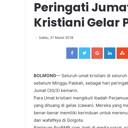
Peringati Juma
Kristiani Gela
Sabtu, 31 Maret 2018
Facebook
Twitter
Google+
Linked
BOLMONG
— Seluruh umat kristiani di seluruh
sebelum Minggu Paskah, sebagai hari peringat
Jumat (30/3) kemarin.
Para Umat kristiani mengikuti ibadah Perjam
yang dituang di gelas (cawan). Mereka yang 
benar-benar memiliki kerinduan untuk merenu
dan wafatNya di Golgota.
Pantauan ProBMR.com, baik di media sosial,