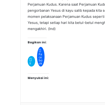
Perjamuan Kudus. Karena saat Perjamuan Kudu
pengorbanan Yesus di kayu salib kepada kita 
momen pelaksanaan Perjamuan Kudus seperti
Yesus, tetapi setiap hari kita betul-betul men
mengakhiri. (Ind)
Bagikan ini:
Fa
ce
bo
X
ok
Menyukai ini: