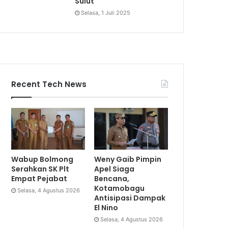
Sulut
Selasa, 1 Juli 2025
Recent Tech News
Wabup Bolmong
Weny Gaib Pimpin
Serahkan SK Plt
Apel Siaga
Empat Pejabat
Bencana,
Kotamobagu
Selasa, 4 Agustus 2026
Antisipasi Dampak
El Nino
Selasa, 4 Agustus 2026