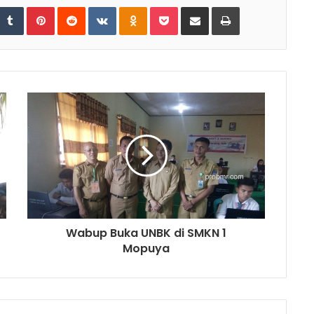
tumbleUpon
Tumblr
Pinterest
Reddit
VKontakte
Odnoklassniki
Pocket
Share via Email
Print
Wabup Buka UNBK di SMKN 1
Mopuya