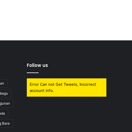
Follow us
uan
Error Can not Get Tweets, Incorrect
account info.
obagu
gunan
ada
g Bara