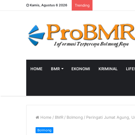
Kamis, Agustus 6 2026
Trending
HOME
BMR
EKONOMI
KRIMINAL
LIF
Home
/
BMR
/
Bolmong
/
Peringati Jumat Agung, U
Bolmong