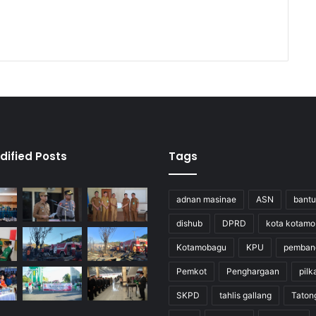
dified Posts
Tags
adnan masinae
ASN
bant
dishub
DPRD
kota kotam
Kotamobagu
KPU
pemban
Pemkot
Penghargaan
pilk
SKPD
tahlis gallang
Taton