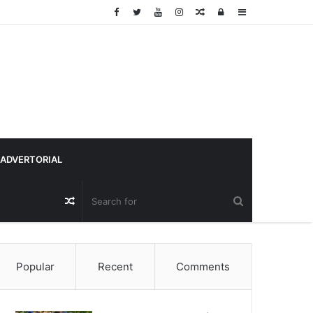
Random
Log
Sidebar
Article
In
ADVERTORIAL
Random
Article
Popular
Recent
Comments