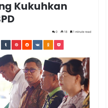
ng Kukuhkan
BPD
0
18
1 minute read
In
StumbleUpon
Tumblr
Pinterest
Reddit
VKontakte
Odnoklassniki
Pocket