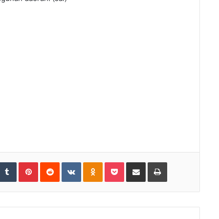
tumbleUpon
Tumblr
Pinterest
Reddit
VKontakte
Odnoklassniki
Pocket
Share via Email
Print