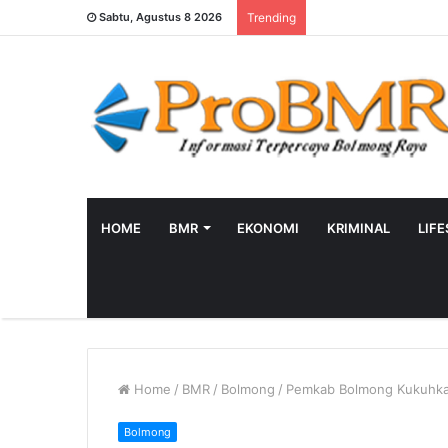
Sabtu, Agustus 8 2026
Trending
HOME
BMR
EKONOMI
KRIMINAL
LIF
Home
/
BMR
/
Bolmong
/
Pemkab Bolmong Kukuhka
Bolmong