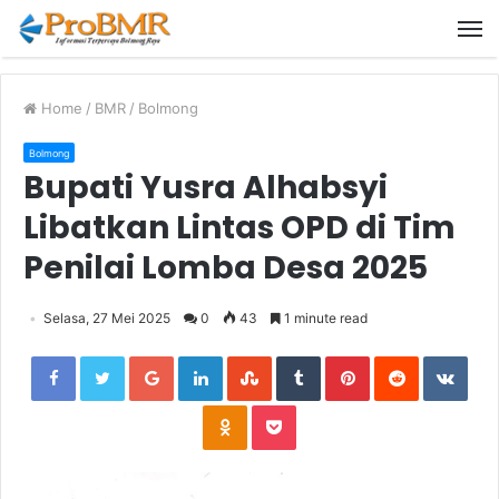
M
Home
/
BMR
/
Bolmong
Bolmong
Bupati Yusra Alhabsyi
Libatkan Lintas OPD di Tim
Penilai Lomba Desa 2025
Selasa, 27 Mei 2025
0
43
1 minute read
Facebook
Twitter
Google+
LinkedIn
StumbleUpon
Tumblr
Pinterest
Reddit
VKon
Odnoklassniki
Pocket