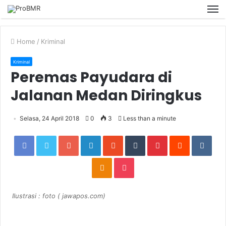
M
Home
/
Kriminal
Kriminal
Peremas Payudara di
Jalanan Medan Diringkus
Selasa, 24 April 2018
0
3
Less than a minute
Facebook
Twitter
Google+
LinkedIn
StumbleUpon
Tumblr
Pinterest
Reddit
VKon
Odnoklassniki
Pocket
Ilustrasi : foto ( jawapos.com)