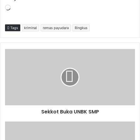
Memuat...
Tags
kriminal
remas payudara
Ringkus
Sekkot Buka UNBK SMP