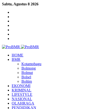
Sabtu, Agustus 8 2026
Sidebar
Log
In
Random
Article
Menu
HOME
BMR
Kotamobagu
Bolmong
Bolmut
Bolsel
Boltim
EKONOMI
KRIMINAL
LIFESTYLE
NASIONAL
OLAHRAGA
PENDIDIKAN