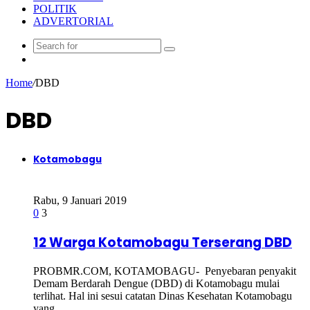
POLITIK
ADVERTORIAL
Random
Article
Home
/
DBD
DBD
Kotamobagu
Rabu, 9 Januari 2019
0
3
12 Warga Kotamobagu Terserang DBD
PROBMR.COM, KOTAMOBAGU- Penyebaran penyakit
Demam Berdarah Dengue (DBD) di Kotamobagu mulai
terlihat. Hal ini sesui catatan Dinas Kesehatan Kotamobagu
yang…