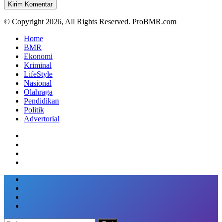
© Copyright 2026, All Rights Reserved. ProBMR.com
Home
BMR
Ekonomi
Kriminal
LifeStyle
Nasional
Olahraga
Pendidikan
Politik
Advertorial
Facebook
Twitter
Google+
WhatsApp
Telegram
Viber
Back
Close
to
top
button