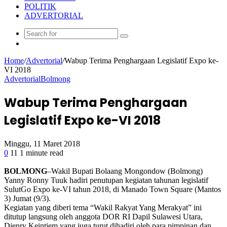
POLITIK
ADVERTORIAL
Random
Article
Home
/
Advertorial
/
Wabup Terima Penghargaan Legislatif Expo ke-
VI 2018
Advertorial
Bolmong
Wabup Terima Penghargaan
Legislatif Expo ke-VI 2018
Minggu, 11 Maret 2018
0
11
1 minute read
Facebook
Twitter
Google+
LinkedIn
StumbleUpon
Tumblr
Pinterest
Reddit
VKontakte
Odnoklassniki
Pocket
BOLMONG
–Wakil Bupati Bolaang Mongondow (Bolmong)
Yanny Ronny Tuuk hadiri penutupan kegiatan tahunan legislatif
SulutGo Expo ke-VI tahun 2018, di Manado Town Square (Mantos
3) Jumat (9/3).
Kegiatan yang diberi tema “Wakil Rakyat Yang Merakyat” ini
ditutup langsung oleh anggota DOR RI Dapil Sulawesi Utara,
Djenry Keintjem yang juga turut dihadiri oleh para pimpinan dan