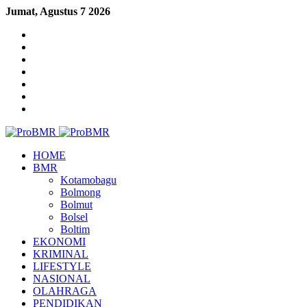
Jumat, Agustus 7 2026
Sidebar
Log
In
Random
Article
Menu
HOME
BMR
Kotamobagu
Bolmong
Bolmut
Bolsel
Boltim
EKONOMI
KRIMINAL
LIFESTYLE
NASIONAL
OLAHRAGA
PENDIDIKAN