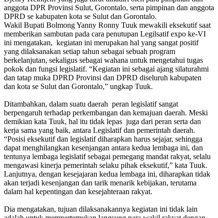
anggota DPR Provinsi Sulut, Gorontalo, serta pimpinan dan anggota
DPRD se kabupaten kota se Sulut dan Gorontalo.
Wakil Bupati Bolmong Yanny Ronny Tuuk mewakili eksekutif saat
memberikan sambutan pada cara penutupan Legilsatif expo ke-VI
ini mengatakan, kegiatan ini merupakan hal yang sangat positif
yang dilaksanakan setiap tahun sebagai sebuah program
berkelanjutan, sekaligus sebagai wahana untuk mengetahui tugas
pokok dan fungsi legislatif. “Kegiatan ini sebagai ajang silaturahmi
dan tatap muka DPRD Provinsi dan DPRD diseluruh kabupaten
dan kota se Sulut dan Gorontalo,” ungkap Tuuk.
Ditambahkan, dalam suatu daerah peran legislatif sangat
berpengaruh terhadap perkembangan dan kemajuan daerah. Meski
demikian kata Tuuk, hal itu tidak lepas juga dari peran serta dan
kerja sama yang baik, antara Legislatif dan pemerintah daerah.
“Posisi eksekutif dan legislatif diharapkan harus sejajar, sehingga
dapat menghilangkan kesenjangan antara kedua lembaga ini, dan
tentunya lembaga legislatif sebagai pemegang mandat rakyat, selalu
mengawasi kinerja pemerintah selaku pihak eksekutif,” kata Tuuk.
Lanjutnya, dengan kesejajaran kedua lembaga ini, diharapkan tidak
akan terjadi kesenjangan dan tarik menarik kebijakan, terutama
dalam hal kepentingan dan kesejahteraan rakyat.
Dia mengatakan, tujuan dilaksanakannya kegiatan ini tidak lain
adalah untuk mempertemukan langsung para wakil rakyat dengan