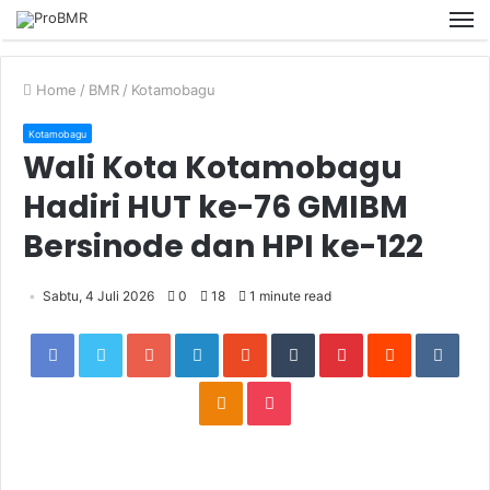
M
Home
/
BMR
/
Kotamobagu
Kotamobagu
Wali Kota Kotamobagu
Hadiri HUT ke-76 GMIBM
Bersinode dan HPI ke-122
Sabtu, 4 Juli 2026
0
18
1 minute read
Facebook
Twitter
Google+
LinkedIn
StumbleUpon
Tumblr
Pinterest
Reddit
VKon
Odnoklassniki
Pocket