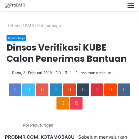
M
Home
/
BMR
/
Kotamobagu
Kotamobagu
Dinsos Verifikasi KUBE
Calon Penerimas Bantuan
Rabu, 21 Februari 2018
0
11
Less than a minute
Facebook
Twitter
Google+
LinkedIn
StumbleUpon
Tumblr
Pinterest
Reddit
VKon
Odnoklassniki
Pocket
Roi Paputungan
PROBMR.COM, KOTAMOBAGU
– Sebelum menyalurkan