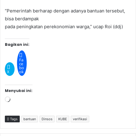
“Pemerintah berharap dengan adanya bantuan tersebut,
bisa berdampak
pada peningkatan perekonomian warga,” ucap Roi (ddj)
Bagikan ini:
Fa
ce
bo
X
ok
Menyukai ini:
Memuat...
Tags
bantuan
Dinsos
KUBE
verifikasi