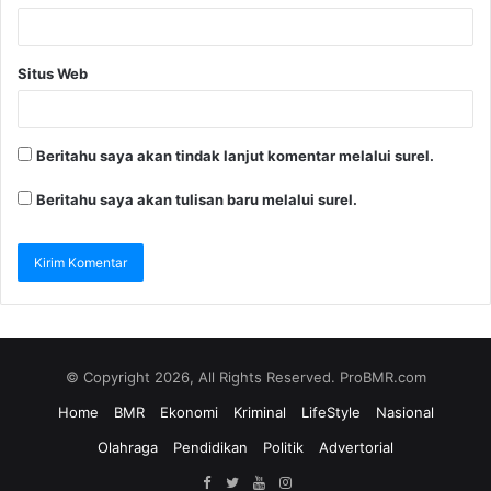
Situs Web
Beritahu saya akan tindak lanjut komentar melalui surel.
Beritahu saya akan tulisan baru melalui surel.
© Copyright 2026, All Rights Reserved. ProBMR.com
Home
BMR
Ekonomi
Kriminal
LifeStyle
Nasional
Olahraga
Pendidikan
Politik
Advertorial