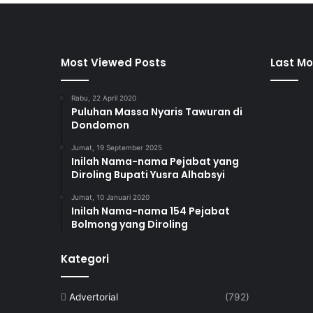
Most Viewed Posts
Last Mo
Rabu, 22 April 2020
Puluhan Massa Nyaris Tawuran di
Dondomon
Jumat, 19 September 2025
Inilah Nama-nama Pejabat yang
Diroling Bupati Yusra Alhabsyi
Jumat, 10 Januari 2020
Inilah Nama-nama 154 Pejabat
Bolmong yang Diroling
Kategori
Advertorial
(792)