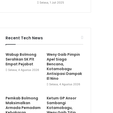
Selasa, 1 Juli 2025
Recent Tech News
Wabup Bolmong
Weny Gaib Pimpin
Serahkan SK Plt
Apel Siaga
Empat Pejabat
Bencana,
Kotamobagu
Selasa, 4 Agustus 2026
Antisipasi Dampak
El Nino
Selasa, 4 Agustus 2026
Pemkab Bolmong
Ketum GP Ansor
Maksimalkan
Sambangi
Armada Pemadam
Kotamobagu,
Kebakaran
Weny Gaib Titip