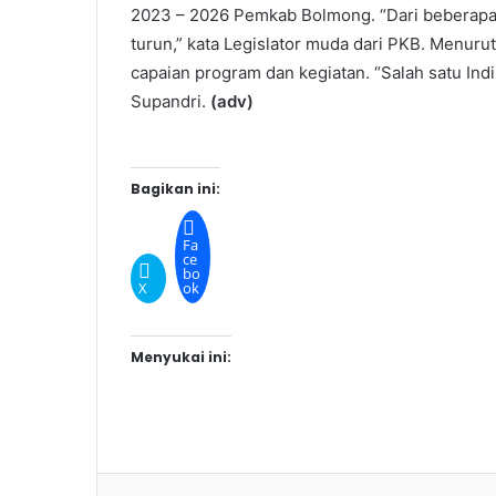
2023 – 2026 Pemkab Bolmong. “Dari beberapa d
turun,” kata Legislator muda dari PKB. Menurut
capaian program dan kegiatan. “Salah satu Indik
Supandri.
(adv)
Bagikan ini:
Fa
ce
bo
X
ok
Menyukai ini:
Facebook
Twitter
Google+
LinkedIn
S