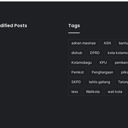
dified Posts
Tags
adnan masinae
ASN
bant
dishub
DPRD
kota kotam
Kotamobagu
KPU
pemban
Pemkot
Penghargaan
pilk
SKPD
tahlis gallang
Taton
texs
Walikota
wali kota