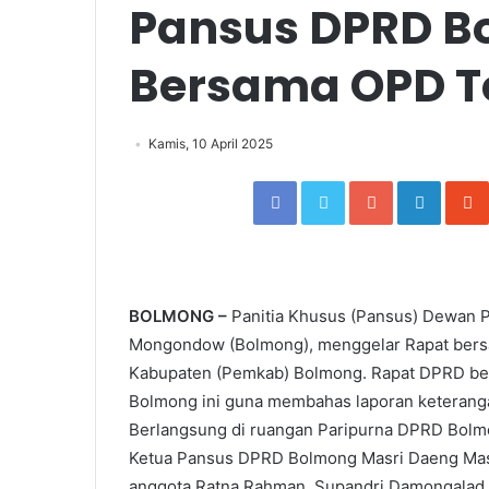
Pansus DPRD B
Bersama OPD Te
Kamis, 10 April 2025
Facebook
Twitter
Google+
Linked
BOLMONG –
Panitia Khusus (Pansus) Dewan 
Mongondow (Bolmong), menggelar Rapat bers
Kabupaten (Pemkab) Bolmong. Rapat DPRD ber
Bolmong ini guna membahas laporan keterang
Berlangsung di ruangan Paripurna DPRD Bolmon
Ketua Pansus DPRD Bolmong Masri Daeng Masen
anggota Ratna Rahman, Supandri Damongalad,