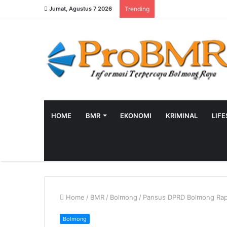
Jumat, Agustus 7 2026
Trending
HOME
BMR
EKONOMI
KRIMINAL
LIF
Home
/
BMR
/
Bolmong
/
Pansus DPRD Bolmong Rapa
Bolmong