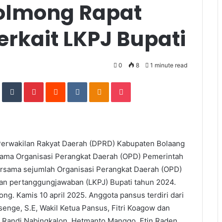
olmong Rapat
rkait LKPJ Bupati
0
8
1 minute read
In
StumbleUpon
Tumblr
Pinterest
Reddit
VKontakte
Odnoklassniki
Pocket
Perwakilan Rakyat Daerah (DPRD) Kabupaten Bolaang
ama Organisasi Perangkat Daerah (OPD) Pemerintah
sama sejumlah Organisasi Perangkat Daerah (OPD)
an pertanggungjawaban (LKPJ) Bupati tahun 2024.
g. Kamis 10 april 2025. Anggota pansus terdiri dari
ge, S.E, Wakil Ketua Pansus, Fitri Koagow dan
 Randi Nabingkalon, Hetmanto Manggo, Etin Raden