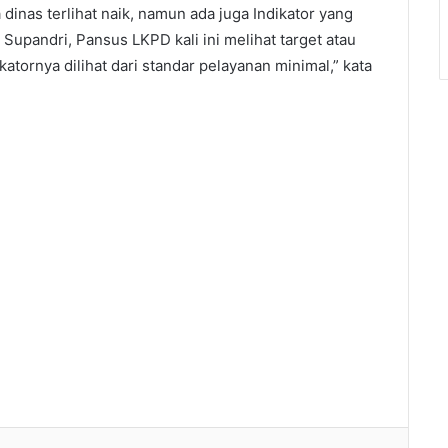
inas terlihat naik, namun ada juga Indikator yang
 Supandri, Pansus LKPD kali ini melihat target atau
atornya dilihat dari standar pelayanan minimal,” kata
tumbleUpon
Tumblr
Pinterest
Reddit
VKontakte
Odnoklassniki
Pocket
Share via Email
Print