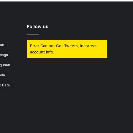
Follow us
uan
Error Can not Get Tweets, Incorrect
account info.
obagu
gunan
ada
g Bara