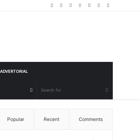
Random
Log
Sidebar
Article
In
ADVERTORIAL
Random
Article
Popular
Recent
Comments