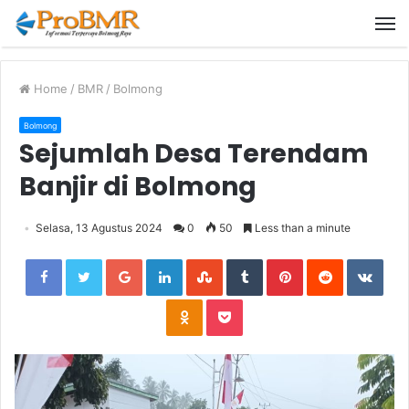
M
Home
/
BMR
/
Bolmong
Bolmong
Sejumlah Desa Terendam
Banjir di Bolmong
Selasa, 13 Agustus 2024
0
50
Less than a minute
Facebook
Twitter
Google+
LinkedIn
StumbleUpon
Tumblr
Pinterest
Reddit
VKon
Odnoklassniki
Pocket