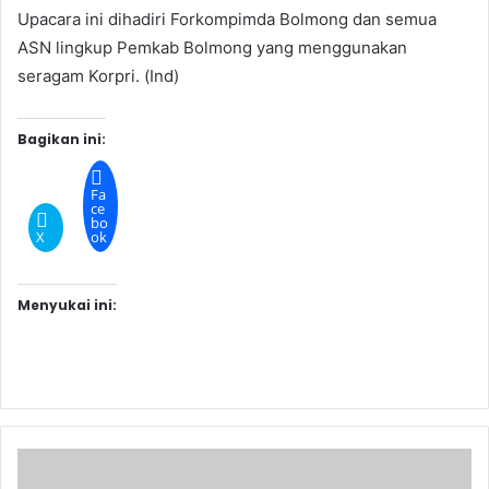
Upacara ini dihadiri Forkompimda Bolmong dan semua
ASN lingkup Pemkab Bolmong yang menggunakan
seragam Korpri. (Ind)
Bagikan ini:
Fa
ce
bo
X
ok
Menyukai ini: