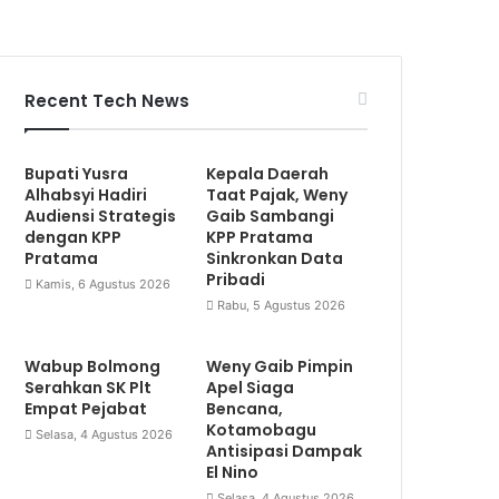
Recent Tech News
Bupati Yusra
Kepala Daerah
Alhabsyi Hadiri
Taat Pajak, Weny
Audiensi Strategis
Gaib Sambangi
dengan KPP
KPP Pratama
Pratama
Sinkronkan Data
Pribadi
Kamis, 6 Agustus 2026
Rabu, 5 Agustus 2026
Wabup Bolmong
Weny Gaib Pimpin
Serahkan SK Plt
Apel Siaga
Empat Pejabat
Bencana,
Kotamobagu
Selasa, 4 Agustus 2026
Antisipasi Dampak
El Nino
Selasa, 4 Agustus 2026