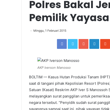
Polres Bakal J
Pemilik Yayas
Minggu, 1 Februari 2015
Facebook
Twitter
Google+
Linked
AKP Iverson Manosso
BOLTIM — Kasus Hutan Produksi Tanam (HPT) 
saat di tangani pihak Kepolisian Resort (Polr
Satuan (Kasat) Reskrim AKP Iver S Manossoh
melayangkan surat panggilan untuk pemeriksa
negara tersebut. “Penyidik sudah surat pangg
sayangnya sampai saat ini, pihak yayasan tidak p