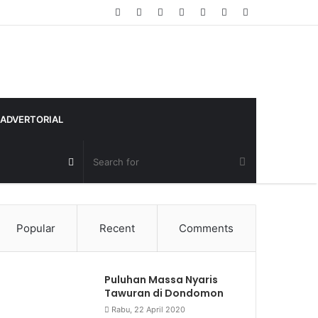
Random
Log
Sidebar
Article
In
ADVERTORIAL
Random
Article
Popular
Recent
Comments
Puluhan Massa Nyaris
Tawuran di Dondomon
Rabu, 22 April 2020