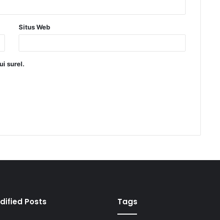
Situs Web
i surel.
dified Posts
Tags