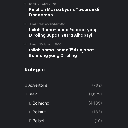
Rabu, 22 April 2020
Puluhan Massa Nyaris Tawuran di
Dondomon
Jumat, 19 September 2025
Inilah Nama-nama Pejabat yang
Diroling Bupati Yusra Alhabsyi
Jumat, 10 Januari 2020
Inilah Nama-nama 154 Pejabat
Bolmong yang Diroling
Kategori
Advertorial
(792)
BMR
(7,629)
Bolmong
(4,189)
Bolmut
(183)
Bolsel
(10)