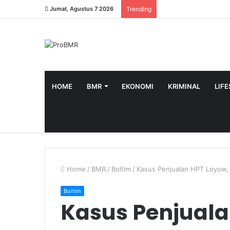
Jumat, Agustus 7 2026
Trending
HOME
BMR
EKONOMI
KRIMINAL
LIF
Home
/
BMR
/
Boltim
/
Kasus Penjualan HPT Loyow, 
Boltim
Kasus Penjuala