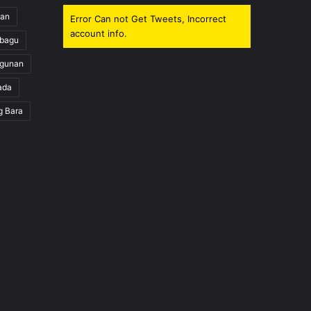
uan
Error Can not Get Tweets, Incorrect
account info.
obagu
gunan
ada
g Bara