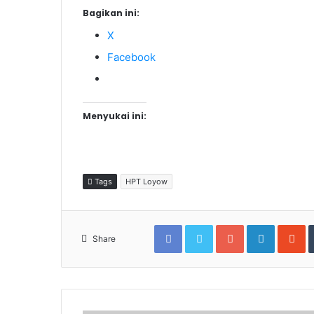
Bagikan ini:
X
Facebook
Menyukai ini:
Tags
HPT Loyow
Facebook
Twitter
Google+
LinkedIn
S
Share