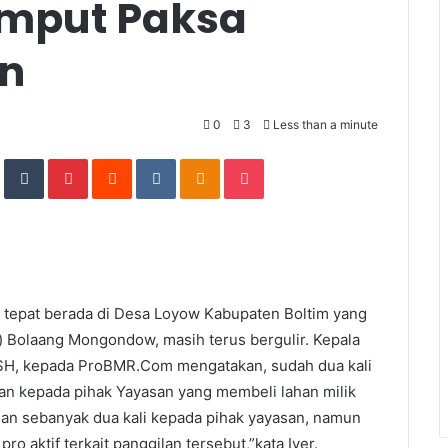
emput Paksa
an
0
3
Less than a minute
In
StumbleUpon
Tumblr
Pinterest
Reddit
VKontakte
Odnoklassniki
Pocket
tepat berada di Desa Loyow Kabupaten Boltim yang
es) Bolaang Mongondow, masih terus bergulir. Kepala
 SH, kepada ProBMR.Com mengatakan, sudah dua kali
an kepada pihak Yayasan yang membeli lahan milik
ilan sebanyak dua kali kepada pihak yayasan, namun
ro aktif terkait panggilan tersebut,”kata Iver.