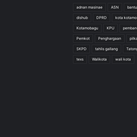
adnan masinae
ASN
bant
dishub
DPRD
kota kotam
Kotamobagu
KPU
pemban
Pemkot
Penghargaan
pilk
SKPD
tahlis gallang
Taton
texs
Walikota
wali kota